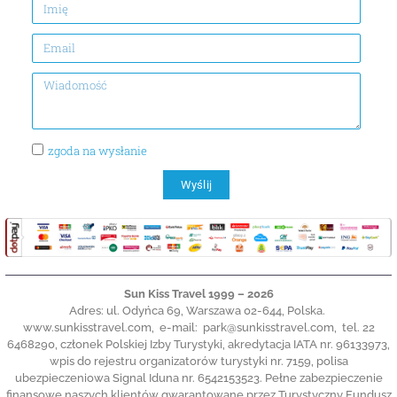
zgoda na wysłanie
Wyślij
Alternative:
Sun Kiss Travel 1999 – 2026
Adres: ul. Odyńca 69, Warszawa 02-644, Polska.
www.sunkisstravel.com, e-mail: park@sunkisstravel.com, tel. 22
6468290, członek Polskiej Izby Turystyki, akredytacja IATA nr. 96133973,
wpis do rejestru organizatorów turystyki nr. 7159, polisa
ubezpieczeniowa Signal Iduna nr. 6542153523. Pełne zabezpieczenie
finansowe naszych klientów gwarantowane przez Turystyczny Fundusz