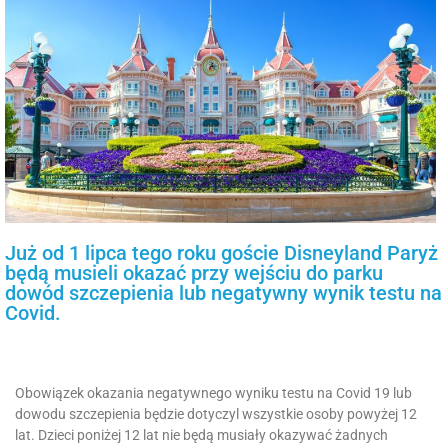
Już od 1 lipca tego roku goście Disneyland Paryż
będą musieli okazać przy wejściu do parku
dowód szczepienia lub negatywny wynik testu na
Covid.
Obowiązek okazania negatywnego wyniku testu na Covid 19 lub
dowodu szczepienia będzie dotyczyl wszystkie osoby powyżej 12
lat. Dzieci poniżej 12 lat nie będą musiały okazywać żadnych