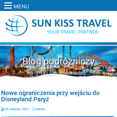
MENU
Blog podróżniczy
Nowe ograniczenia przy wejściu do
Disneyland Paryż
30 sierpnia, 2021
Admin