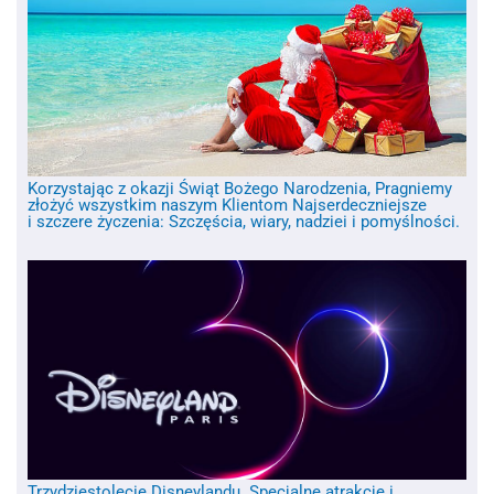
Korzystając z okazji Świąt Bożego Narodzenia, Pragniemy
złożyć wszystkim naszym Klientom Najserdeczniejsze
i szczere życzenia: Szczęścia, wiary, nadziei i pomyślności.
Trzydziestolecie Disneylandu. Specjalne atrakcje i