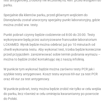
test antygenowy, zrobiony nie wcześniej niż 48h. przed wstępem do
parku.
Specjalnie dla klientów parku, przed głównym wejściem do
Disneylandu został utworzyny specjalny punkt laboratoryjny, gdzie
można zrobić ww. testy.
Punkt pobrań czynny będzie codziennie od 8:00 do 20:00. Testy
wykonywane będą przez autoryzowane francuskie laboratorium
LOXAMED. Wynik będzie można odebrać już po 10 minutach od
chwili wykonania testu. Aby wykonać test, trzeba będzie koniecznie
przed przyjazdem zarezerwować sobie termin pobrania wymazu –
można to będzie zrobić kontaktując się z naszą infolinią.
W punkcie tym wykonać będzie można zarówno testy PCR jak i
szybkie testy antygenowe. Koszt testu wynosi 69 eur za test PCR
oraz 49 eur za test antygenowy.
W punkcie pobrań, testy można będzie zrobić nie tylko w celu wejśia
do parku, lecz również w celu ominięcia kwarantanny po powrocie
do Polski.