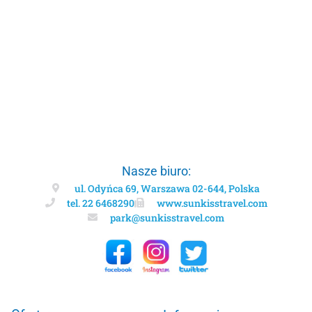
Nasze biuro:
ul. Odyńca 69, Warszawa 02-644, Polska
tel. 22 6468290
www.sunkisstravel.com
park@sunkisstravel.com