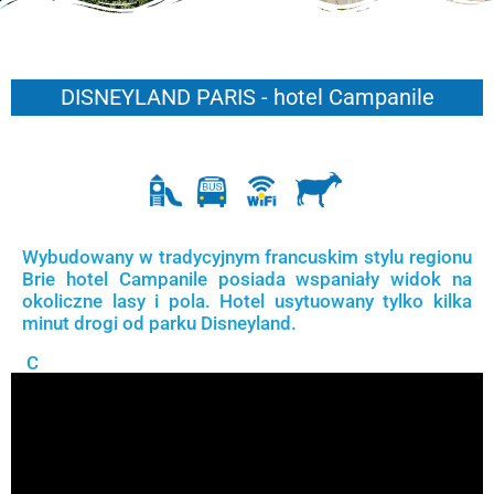
DISNEYLAND PARIS - hotel Campanile
Wybudowany w tradycyjnym francuskim stylu regionu
Brie hotel Campanile posiada wspaniały widok na
okoliczne lasy i pola. Hotel usytuowany tylko kilka
minut drogi od parku Disneyland.
C