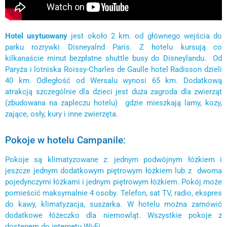
Hotel usytuowany
jest około 2 km. od głównego wejścia do
parku rozrywki Disneyalnd Paris. Z hotelu kursują co
kilkanaście minut bezpłatne shuttle busy do Disneylandu. Od
Paryża i lotniska Roissy-Charles de Gaulle hotel Radisson dzieli
40 km. Odległość od Wersalu wynosi 65 km. Dodatkową
atrakcją szczególnie dla dzieci jest duża zagroda dla zwierząt
(zbudowana na zapleczu hotelu) gdzie mieszkają lamy, kozy,
zające, osły, kury i inne zwierzęta.
Pokoje w hotelu Campanile:
Pokoje są klimatyzowane z: jednym podwójnym łóżkiem i
jeszcze jednym dodatkowym piętrowym łóżkiem lub z dwoma
pojedynczymi łóżkami i jednym piętrowym łóżkiem. Pokój może
pomieścić maksymalnie 4 osoby. Telefon, sat TV, radio, ekspres
do kawy, klimatyzacja, suszarka. W hotelu można zamówić
dodatkowe łóżeczko dla niemowląt. Wszystkie pokoje z
dostępem do internetu Wi-Fi.