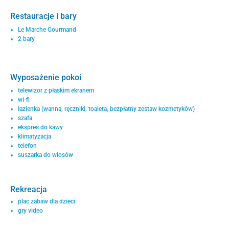
Restauracje i bary
Le Marche Gourmand
2 bary
Wyposażenie pokoi
telewizor z płaskim ekranem
wi-fi
łazienka (wanna, ręczniki, toaleta, bezpłatny zestaw kozmetyków)
szafa
ekspres do kawy
klimatyzacja
telefon
suszarka do włosów
Rekreacja
plac zabaw dla dzieci
gry video