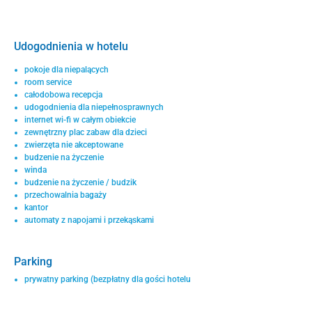
Udogodnienia w hotelu
pokoje dla niepalących
room service
całodobowa recepcja
udogodnienia dla niepełnosprawnych
internet wi-fi w całym obiekcie
zewnętrzny plac zabaw dla dzieci
zwierzęta nie akceptowane
budzenie na życzenie
winda
budzenie na życzenie / budzik
przechowalnia bagaży
kantor
automaty z napojami i przekąskami
Parking
prywatny parking (bezpłatny dla gości hotelu